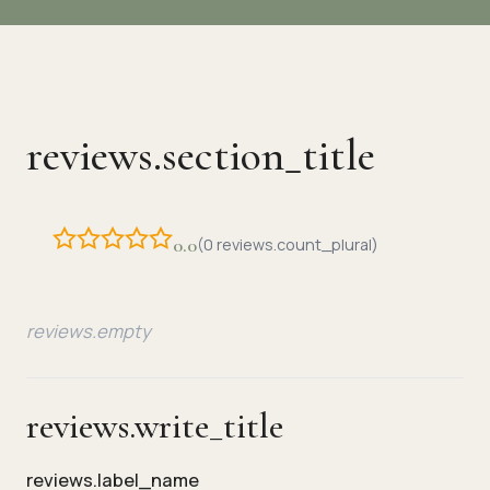
🇨🇳
🇯🇵
中文
日本語
reviews.section_title
0.0
(0 reviews.count_plural)
reviews.empty
reviews.write_title
reviews.label_name