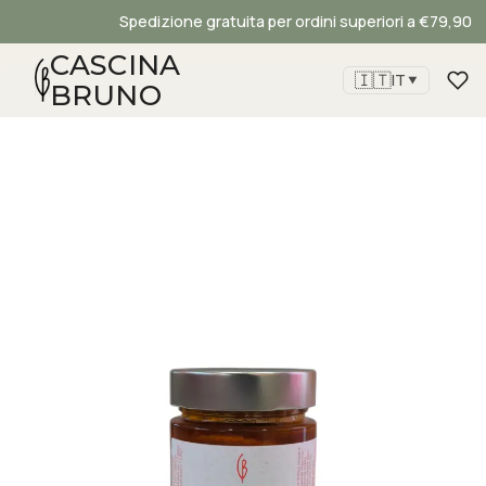
Spedizione gratuita per ordini superiori a €79,90
CASCINA
🇮🇹
IT
▼
BRUNO
Home
/
Chiocciole
/
Food
/ Lumache all'Arrabbiata
Cascina Bruno
Assistente virtuale