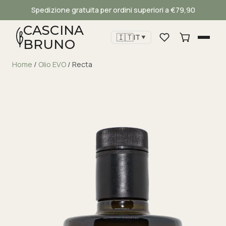
Spedizione gratuita per ordini superiori a €79,90
CASCINA
🇮🇹
IT
▼
BRUNO
Home
/
Olio EVO
/ Recta
Cascina Bruno
Assistente virtuale