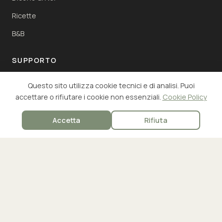
Ricette
B&B
SUPPORTO
Contatti
Questo sito utilizza cookie tecnici e di analisi. Puoi
accettare o rifiutare i cookie non essenziali.
Cookie Policy
Spedizioni e Resi
FAQ
Accetta
Rifiuta
Area Clienti
Metodi di pagamento accettati:
© 2026 Cascina Bruno - Azienda Agricola. Tutti i diritti