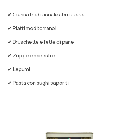
✔ Cucina tradizionale abruzzese
✔ Piatti mediterranei
✔ Bruschette e fette di pane
✔ Zuppe e minestre
✔ Legumi
✔ Pasta con sughi saporiti
🇮🇹
🇬🇧
Italiano
English
🇩🇪
🇫🇷