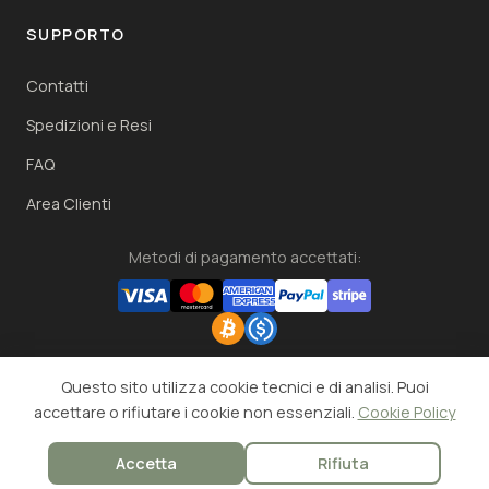
SUPPORTO
Contatti
Spedizioni e Resi
FAQ
Area Clienti
Metodi di pagamento accettati:
© 2026 Cascina Bruno - Azienda Agricola. Tutti i diritti
Questo sito utilizza cookie tecnici e di analisi. Puoi
riservati.
accettare o rifiutare i cookie non essenziali.
Cookie Policy
Strada Comunale San Pietro, SNC - 65010 Elice (PE)
Accetta
Rifiuta
Privacy Policy
Cookie Policy
Condizioni di Vendita