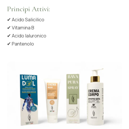
Principi Attivi:
✔
Acido Salicilico
✔
Vitamina B
✔
Acido Ialuronico
✔
Pantenolo