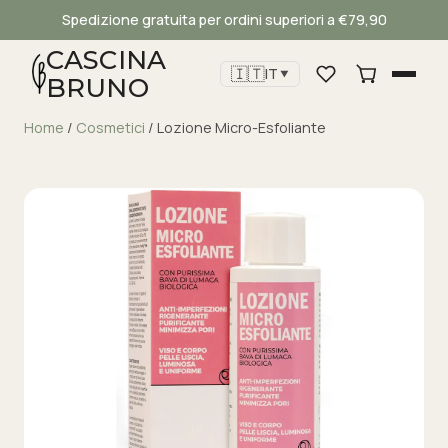
Spedizione gratuita per ordini superiori a €79,90
CASCINA
🇮🇹
IT
▼
BRUNO
Home
/
Cosmetici
/ Lozione Micro-Esfoliante
Cascina Bruno
Assistente virtuale