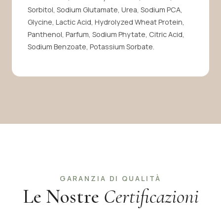
Italiano
English
Sorbitol, Sodium Glutamate, Urea, Sodium PCA,
Glycine, Lactic Acid, Hydrolyzed Wheat Protein,
Panthenol, Parfum, Sodium Phytate, Citric Acid,
🇩🇪
🇫🇷
Sodium Benzoate, Potassium Sorbate.
Deutsch
Français
🇨🇳
🇯🇵
中文
日本語
GARANZIA DI QUALITÀ
Le Nostre
Certificazioni